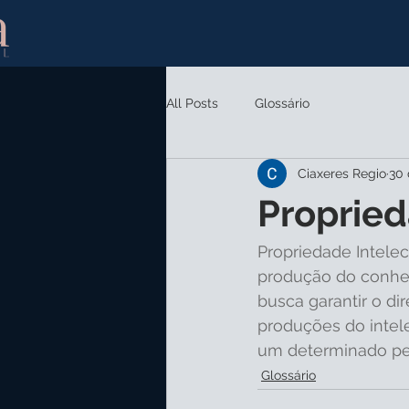
All Posts
Glossário
Ciaxeres Regio
30 
Propried
Propriedade Intelec
produção do conhec
busca garantir o di
produções do intelect
um determinado pe
Glossário