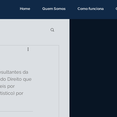
Home
Quem Somos
Como funciona
esultantes da 
do Direito que 
eis por 
ístico) por 