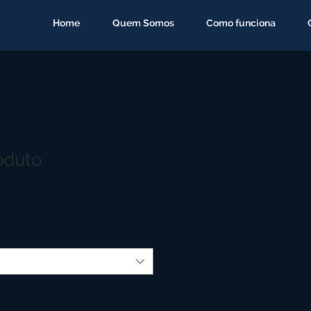
Home
Quem Somos
Como funciona
oduto