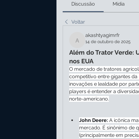
Discussão
Mídia
Voltar
akashtyagimrfr
14 de outubro de 2025
akashtyagimrfr
Além do Trator Verde: 
nos EUA
O mercado de tratores agríco
competitivo entre gigantes da 
inovações e lealdade por parte
players é entender a diversid
norte-americano.
John Deere:
 A icônica ma
mercado. É sinônimo de qu
(principalmente em precis