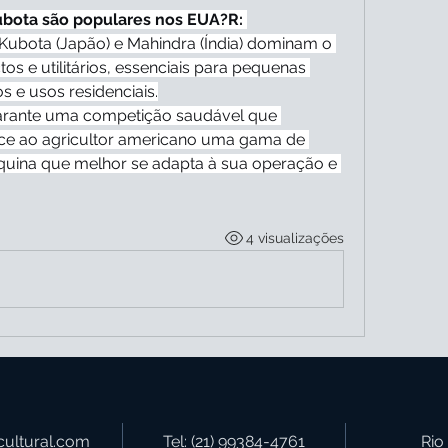
ubota são populares nos EUA?R:
bota (Japão) e Mahindra (Índia) dominam o 
 e utilitários, essenciais para pequenas 
os e usos residenciais.
arante uma competição saudável que 
ece ao agricultor americano uma gama de 
quina que melhor se adapta à sua operação e 
4 visualizações
cultural.com
Tel: (21) 99384-4761
Rio