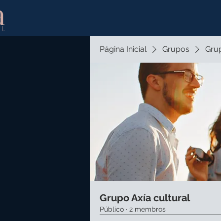
Página Inicial
Grupos
Grup
Grupo Axía cultural
Público
·
2 membros