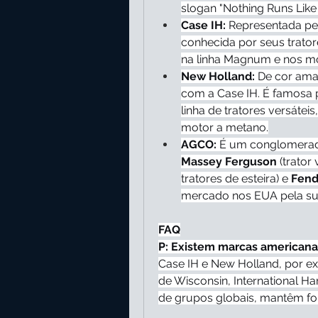
slogan "Nothing Runs Lik
Case IH:
 Representada pel
conhecida por seus trator
na linha Magnum e nos mo
New Holland:
 De cor ama
com a Case IH. É famosa p
linha de tratores versátei
motor a metano.
AGCO:
Massey Ferguson
 (trator
tratores de esteira) e 
Fend
mercado nos EUA pela sua 
FAQ
P: Existem marcas americana
Case IH e New Holland, por ex
de Wisconsin, International Ha
de grupos globais, mantêm fo