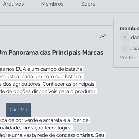
Arquivos
Membros
Sobre
membr
dan
daniele
aka
Um Panorama das Principais Marcas
akashty
Ver tod
las nos EUA é um campo de batalha 
indústria, cada um com sua história, 
 dos agricultores. Conhecer as principais 
ade de opções disponíveis para o produtor 
Click Me
rca de cor verde e amarela é a líder de 
alidade, inovação tecnológica 
ão) e uma vasta rede de concessionárias. Seu 