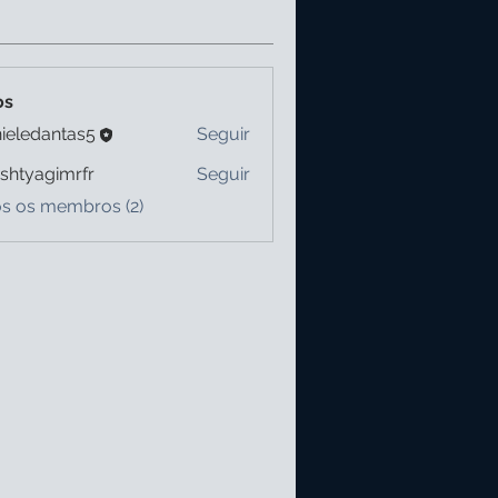
os
ieledantas5
Seguir
dantas5
shtyagimrfr
Seguir
agimrfr
os os membros (2)