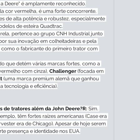
e a Deere" é amplamente reconhecido.
a cor vermelha, é uma forte concorrente, 
es de alta potência e robustez, especialmente 
delos de esteira Quadtrac.
rela, pertence ao grupo CNH Industrial junto 
or sua inovação em colheitadeiras e pela 
s, como o fabricante do primeiro trator com 
 É um conglomerado que detém várias marcas fortes, como a 
 vermelho com cinza), 
Challenger
 (focada em 
t
 (uma marca premium alemã que ganhou 
tecnologia e eficiência).
s de tratores além da John Deere?R:
 Sim. 
emplo, têm fortes raízes americanas (Case era 
rvester era de Chicago). Apesar de hoje serem 
rte presença e identidade nos EUA.