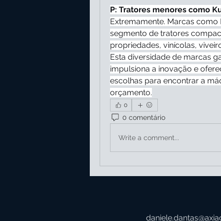
P: Tratores menores como K
Extremamente. Marcas como Ku
segmento de tratores compactos
propriedades, vinícolas, viveir
Esta diversidade de marcas g
impulsiona a inovação e ofer
escolhas para encontrar a má
orçamento.
0
0 comentário
Write a comment...
daniele.dantas@axia